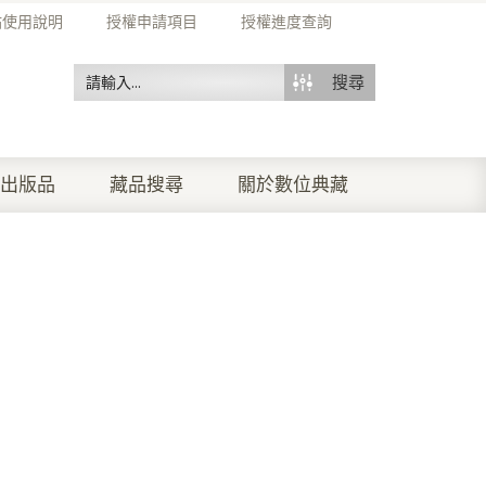
站使用說明
授權申請項目
授權進度查詢
搜尋
出版品
藏品搜尋
關於數位典藏