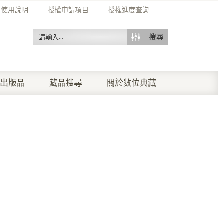
站使用說明
授權申請項目
授權進度查詢
搜尋
出版品
藏品搜尋
關於數位典藏