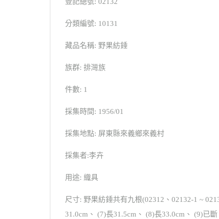
登記總號: 02132
分類編號: 10131
藏品名稱: 野果紡錘
族群: 排灣族
件數: 1
採集時間: 1956/01
採集地點: 屏東縣來義鄉來義村
採集者:李卉
用途: 織具
尺寸: 野果紡錘共有九根(02312、02132-1 ~ 02132-
31.0cm、 (7)長31.5cm、 (8)長33.0cm、 (9)已