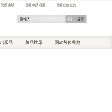
站使用說明
授權申請項目
授權進度查詢
搜尋
出版品
藏品搜尋
關於數位典藏