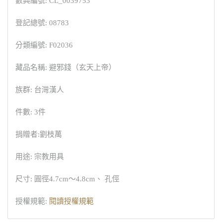
數典編號: CL_0039753
登記總號: 08783
分類編號: F02036
藏品名稱: 避邪錢（玄天上帝）
族群: 台灣漢人
件數: 3件
捐贈者:劉枝萬
用途: 宗教用具
尺寸: 圓徑4.7cm～4.8cm、 孔俓
授權規範:
閱讀授權規範