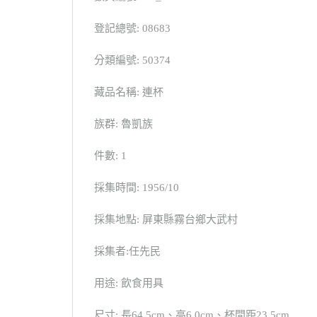
登記總號: 08683
分類編號: 50374
藏品名稱: 連杯
族群: 魯凱族
件數: 1
採集時間: 1956/10
採集地點: 屏東縣霧台鄉大武村
採集者:任先民
用途: 飲食用具
尺寸: 長64.5cm、高6.0cm、杯間距23.5cm