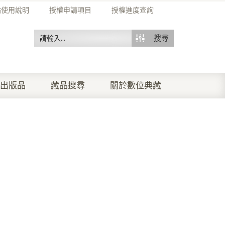
站使用說明
授權申請項目
授權進度查詢
搜尋
出版品
藏品搜尋
關於數位典藏