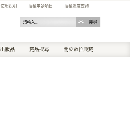
站使用說明
授權申請項目
授權進度查詢
搜尋
出版品
藏品搜尋
關於數位典藏