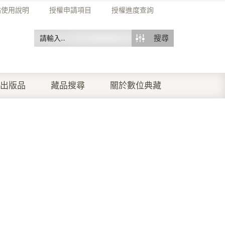
站使用說明
授權申請項目
授權進度查詢
搜尋
出版品
藏品搜尋
關於數位典藏