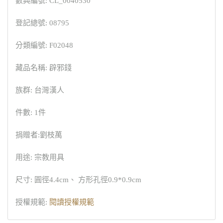
數典編號: CL_0040530
登記總號: 08795
分類編號: F02048
藏品名稱: 辟邪錢
族群: 台灣漢人
件數: 1件
捐贈者:劉枝萬
用途: 宗教用具
尺寸: 圓徑4.4cm、 方形孔徑0.9*0.9cm
授權規範:
閱讀授權規範