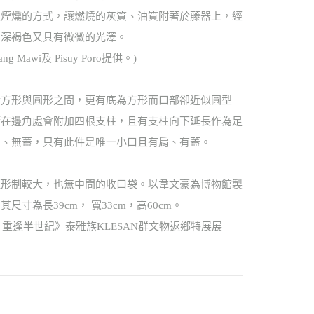
取煙燻的方式，讓燃燒的灰質、油質附著於藤器上，經
出深褐色又具有微微的光澤。
Mawi及 Pisuy Poro提供。)
於方形與圓形之間，更有底為方形而口部卻近似圓型
籃在邊角處會附加四根支柱，且有支柱向下延長作為足
口、無蓋，只有此件是唯一小口且有肩、有蓋。
藍形制較大，也無中間的收口袋。以韋文豪為博物館製
寸為長39cm， 寬33cm，高60cm。
‧重逢半世紀》泰雅族KLESAN群文物返鄉特展展