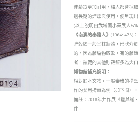
使藤器更加耐用，族人都會採
過長期的煙燻與使用，便呈現
(以上說明由武塔國小策展人Wilang 
《南澳的泰雅人》
(1964: 423)
：
貯穀籃一般呈柱狀體，形狀介
的。因為藤編物較軟，有的藤
者。館藏的其他貯穀籃多為大
博物館補充說明：
相對於本文物，一般泰雅的揹
作的女用揹藍為例（如下圖），其尺
備註：2018年共作展《獵與織
件。