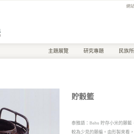
網
主題展覽
研究專題
民族所
貯穀籃
泰雅語：Bahu 貯存小米的
較為少見的藤編。由形製來看，