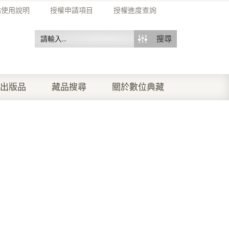
站使用說明
授權申請項目
授權進度查詢
搜尋
出版品
藏品搜尋
關於數位典藏