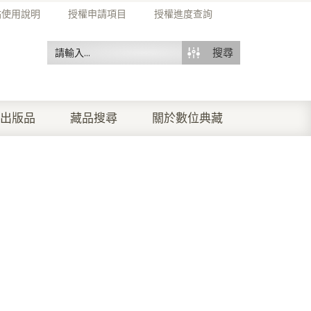
站使用說明
授權申請項目
授權進度查詢
搜尋
出版品
藏品搜尋
關於數位典藏