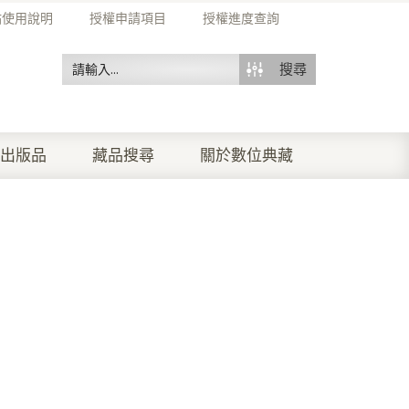
站使用說明
授權申請項目
授權進度查詢
搜尋
出版品
藏品搜尋
關於數位典藏