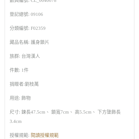
數典編號: CL_0040078
登記總號: 09106
分類編號: F02359
藏品名稱: 護身鎖片
族群: 台灣漢人
件數: 1件
捐贈者:劉枝萬
用途: 飾物
尺寸: 鍊長47.5cm、 鎖寬7cm、 高5.5cm、 下方墬飾長
3.4cm
授權規範:
閱讀授權規範