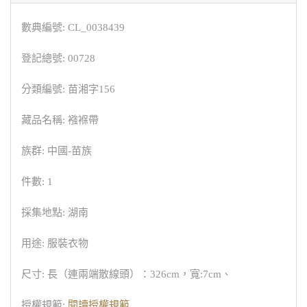
數典編號: CL_0038439
登記總號: 00728
分類編號: 苗湘字156
藏品名稱: 襁褓帶
族群: 中國-苗族
件數: 1
採集地點: 湖南
用途: 服裝衣物
尺寸: 長（連兩端散線頭）：326cm，寬:7cm、
授權規範:
閱讀授權規範