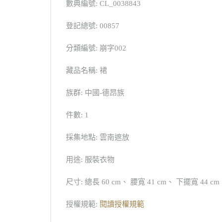
數典編號: CL_0038843
登記總號: 00857
分類編號: 崩字002
藏品名稱: 裙
族群: 中國-德昂族
件數: 1
採集地點: 雲南遮放
用途: 服裝衣物
尺寸: 總長 60 cm、 腰寬 41 cm、 下擺寬 44 c
授權規範:
閱讀授權規範