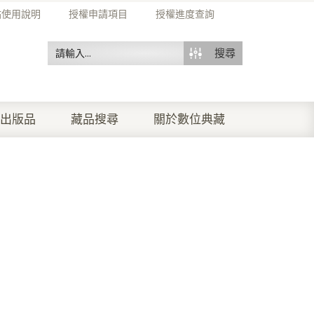
站使用說明
授權申請項目
授權進度查詢
搜尋
出版品
藏品搜尋
關於數位典藏