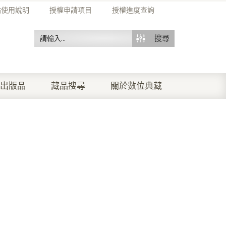
站使用說明
授權申請項目
授權進度查詢
搜尋
出版品
藏品搜尋
關於數位典藏