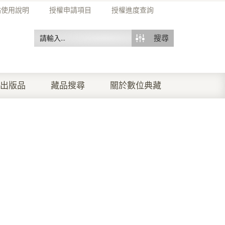
站使用說明
授權申請項目
授權進度查詢
搜尋
出版品
藏品搜尋
關於數位典藏