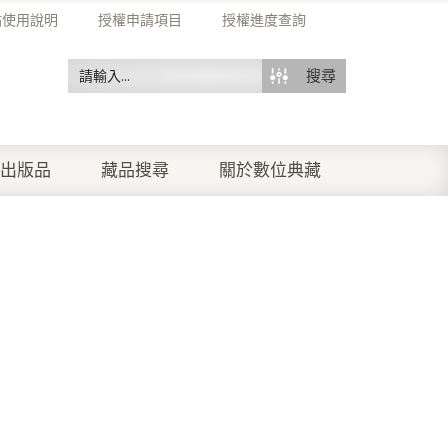
站使用說明
授權申請項目
授權進度查詢
搜尋
出版品
藏品搜尋
關於數位典藏