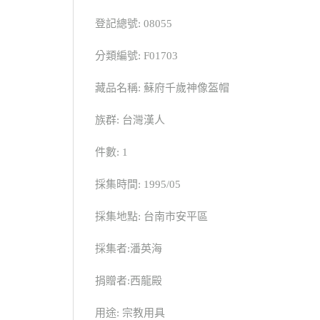
登記總號: 08055
分類編號: F01703
藏品名稱: 蘇府千歲神像盔帽
族群: 台灣漢人
件數: 1
採集時間: 1995/05
採集地點: 台南市安平區
採集者:潘英海
捐贈者:西龍殿
用途: 宗教用具