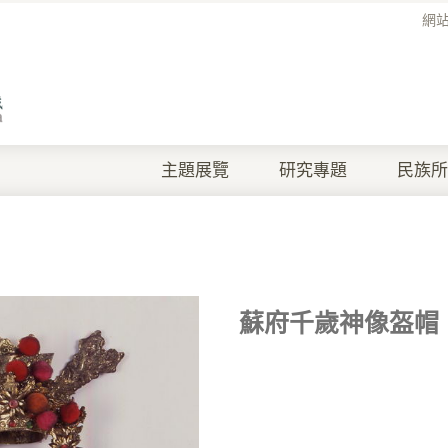
網
主題展覽
研究專題
民族所
蘇府千歲神像盔帽