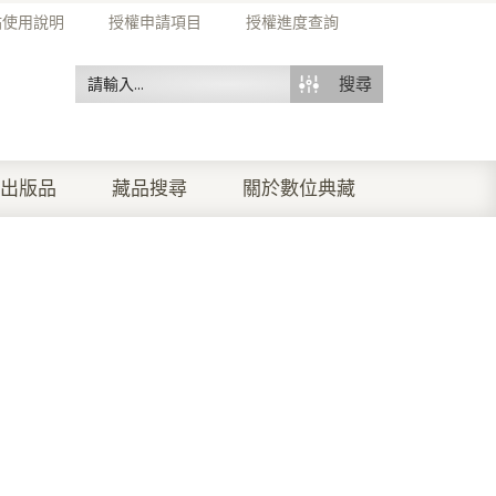
站使用說明
授權申請項目
授權進度查詢
搜尋
出版品
藏品搜尋
關於數位典藏