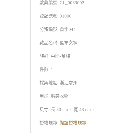
數典編號: CL_0039002
登記總號: 01006
分類編號: 畬字044
藏品名稱: 藍布女褲
族群: 中國-畲族
件數: 1
採集地點: 浙江處州
用途: 服裝衣物
尺寸: 長 80 cm、 寬 48 cm、
授權規範:
閱讀授權規範