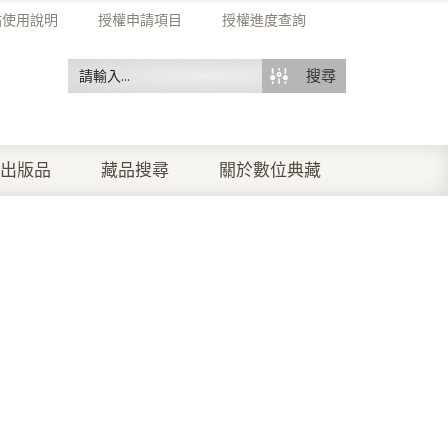
站使用說明
授權申請項目
授權進度查詢
搜尋
出版品
藏品搜尋
關於數位典藏