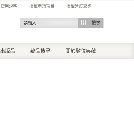
站使用說明
授權申請項目
授權進度查詢
搜尋
出版品
藏品搜尋
關於數位典藏