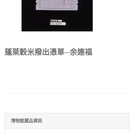
蓬萊穀米撥出憑單─余連福
博物館藏品資訊