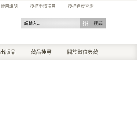
站使用說明
授權申請項目
授權進度查詢
搜尋
出版品
藏品搜尋
關於數位典藏