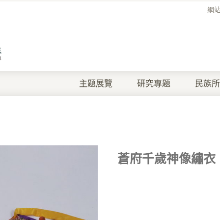
網
主題展覽
研究專題
民族所
蒼府千歲神像繡衣