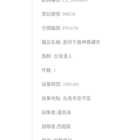
數典編號: CL_0034907
登記總號: 08030
分類編號: F01678
藏品名稱: 蒼府千歲神像繡衣
族群: 台灣漢人
件數: 1
採集時間: 1995/05
採集地點: 台南市安平區
採集者:潘英海
捐贈者:西龍殿