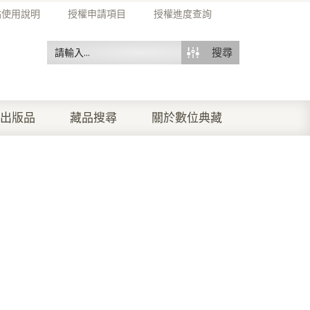
站使用說明
授權申請項目
授權進度查詢
搜尋
出版品
藏品搜尋
關於數位典藏