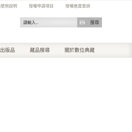
站使用說明
授權申請項目
授權進度查詢
搜尋
出版品
藏品搜尋
關於數位典藏