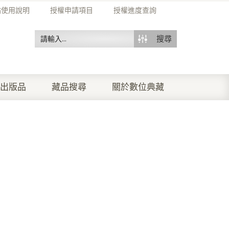
站使用說明
授權申請項目
授權進度查詢
搜尋
出版品
藏品搜尋
關於數位典藏