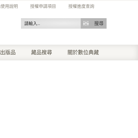
站使用說明
授權申請項目
授權進度查詢
搜尋
出版品
藏品搜尋
關於數位典藏