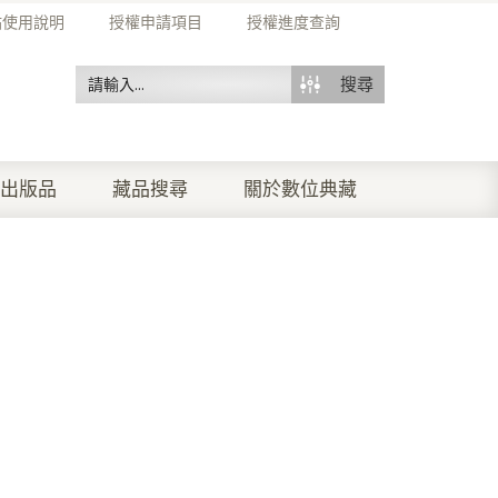
站使用說明
授權申請項目
授權進度查詢
搜尋
出版品
藏品搜尋
關於數位典藏