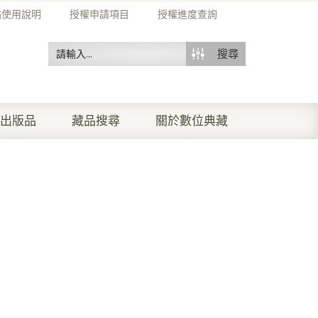
站使用說明
授權申請項目
授權進度查詢
搜尋
出版品
藏品搜尋
關於數位典藏