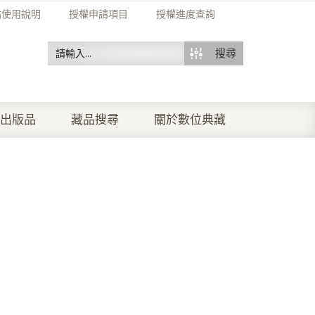
站使用說明
授權申請項目
授權進度查詢
搜尋
出版品
藏品搜尋
關於數位典藏