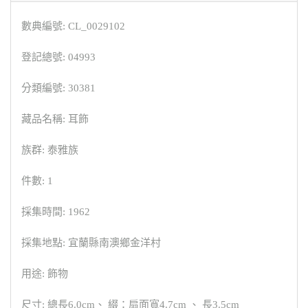
數典編號: CL_0029102
登記總號: 04993
分類編號: 30381
藏品名稱: 耳飾
族群: 泰雅族
件數: 1
採集時間: 1962
採集地點: 宜蘭縣南澳鄉金洋村
用途: 飾物
尺寸: 總長6.0cm、 綴：扇面寬4.7cm 、 長3.5cm