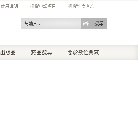
站使用說明
授權申請項目
授權進度查詢
搜尋
出版品
藏品搜尋
關於數位典藏