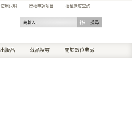
站使用說明
授權申請項目
授權進度查詢
搜尋
出版品
藏品搜尋
關於數位典藏