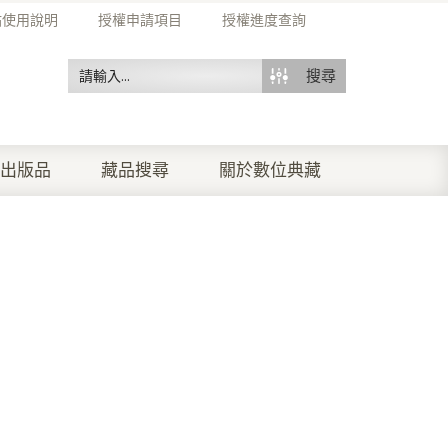
站使用說明
授權申請項目
授權進度查詢
搜尋
出版品
藏品搜尋
關於數位典藏