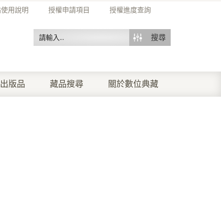
站使用說明
授權申請項目
授權進度查詢
搜尋
出版品
藏品搜尋
關於數位典藏