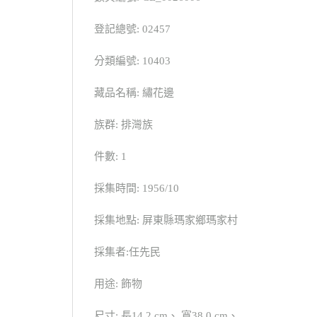
登記總號: 02457
分類編號: 10403
藏品名稱: 繡花邊
族群: 排灣族
件數: 1
採集時間: 1956/10
採集地點: 屏東縣瑪家鄉瑪家村
採集者:任先民
用途: 飾物
尺寸: 長14.2 cm、 寬38.0 cm、