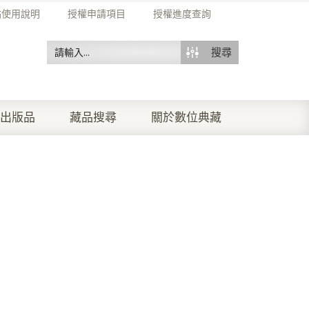
站使用說明
授權申請項目
授權進度查詢
搜尋
出版品
藏品搜尋
關於數位典藏