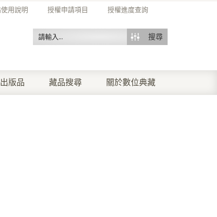
站使用說明
授權申請項目
授權進度查詢
搜尋
出版品
藏品搜尋
關於數位典藏