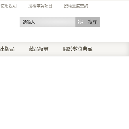
站使用說明
授權申請項目
授權進度查詢
搜尋
出版品
藏品搜尋
關於數位典藏