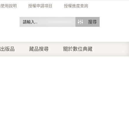
站使用說明
授權申請項目
授權進度查詢
搜尋
出版品
藏品搜尋
關於數位典藏