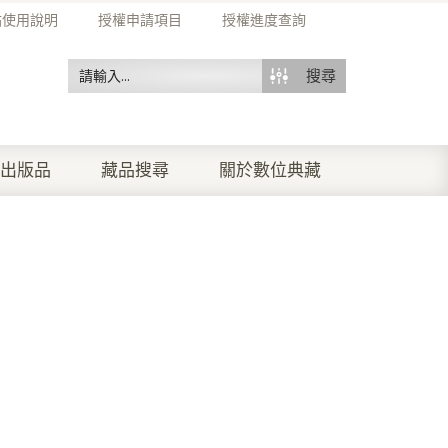
站使用說明
授權申請項目
授權進度查詢
搜尋
出版品
藏品搜尋
關於數位典藏