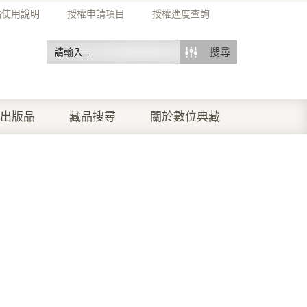
站使用說明
授權申請項目
授權進度查詢
搜尋
出版品
藏品搜尋
關於數位典藏