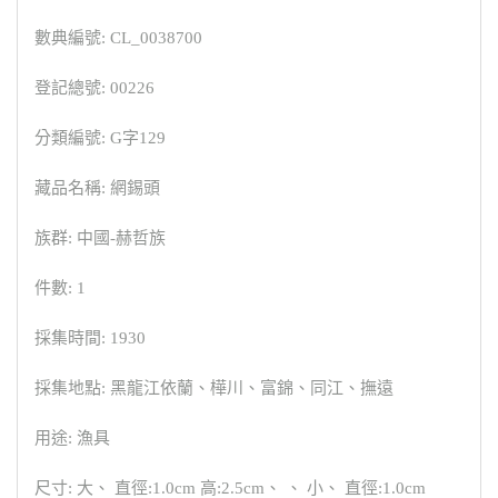
數典編號: CL_0038700
登記總號: 00226
分類編號: G字129
藏品名稱: 網錫頭
族群: 中國-赫哲族
件數: 1
採集時間: 1930
採集地點: 黑龍江依蘭、樺川、富錦、同江、撫遠
用途: 漁具
尺寸: 大、 直徑:1.0cm 高:2.5cm、 、 小、 直徑:1.0cm