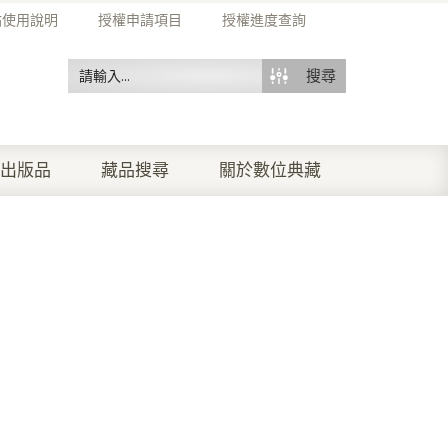
站使用說明
授權申請項目
授權進度查詢
搜尋
出版品
藏品搜尋
關於數位典藏