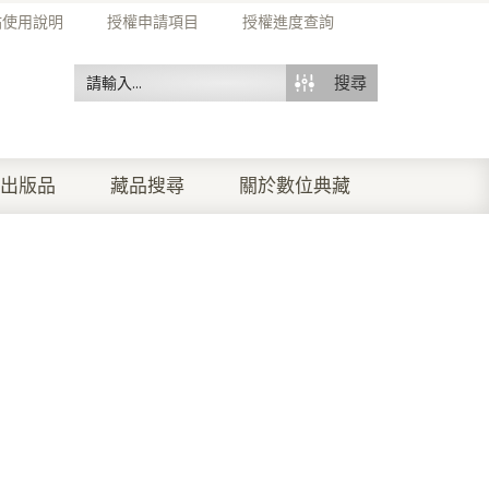
站使用說明
授權申請項目
授權進度查詢
搜尋
出版品
藏品搜尋
關於數位典藏