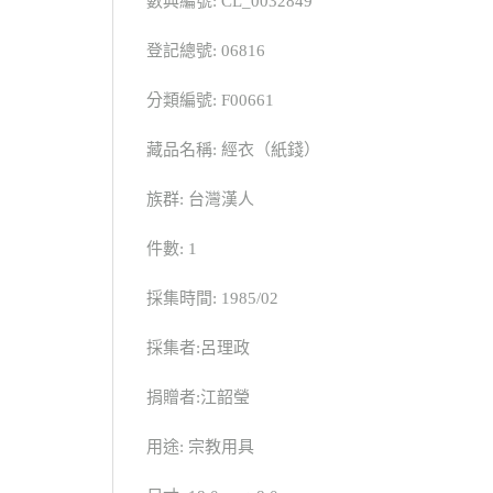
數典編號: CL_0032849
登記總號: 06816
分類編號: F00661
藏品名稱: 經衣（紙錢）
族群: 台灣漢人
件數: 1
採集時間: 1985/02
採集者:呂理政
捐贈者:江韶瑩
用途: 宗教用具