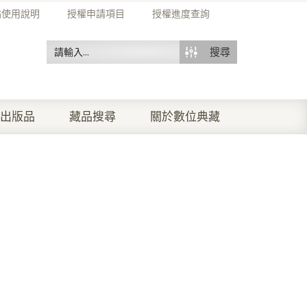
站使用說明
授權申請項目
授權進度查詢
搜尋
出版品
藏品搜尋
關於數位典藏