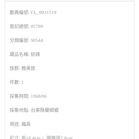
數典編號: CL_0031519
登記總號: 05709
分類編號: 90544
藏品名稱: 紡錘
族群: 雅美族
件數: 1
採集時間: 1968/06
採集地點: 台東縣蘭嶼鄉
用途: 織具
尺寸: 長18.4cm、 圓盤徑7.0cm