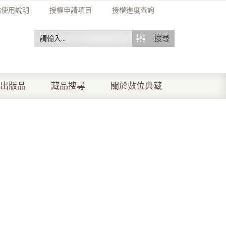
站使用說明
授權申請項目
授權進度查詢
搜尋
出版品
藏品搜尋
關於數位典藏