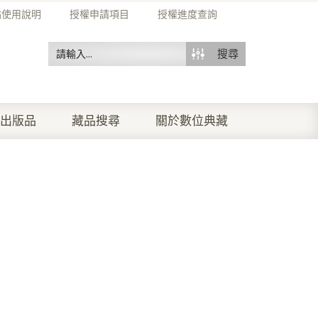
站使用說明
授權申請項目
授權進度查詢
搜尋
出版品
藏品搜尋
關於數位典藏