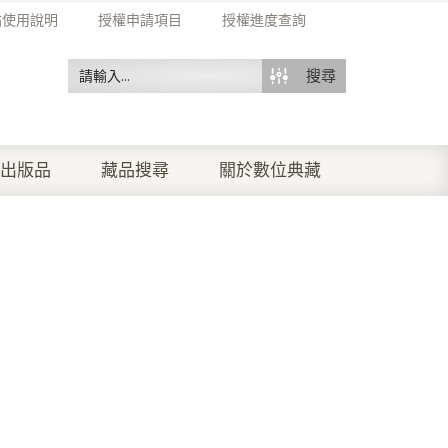
站使用說明
授權申請項目
授權進度查詢
搜尋
出版品
藏品搜尋
關於數位典藏