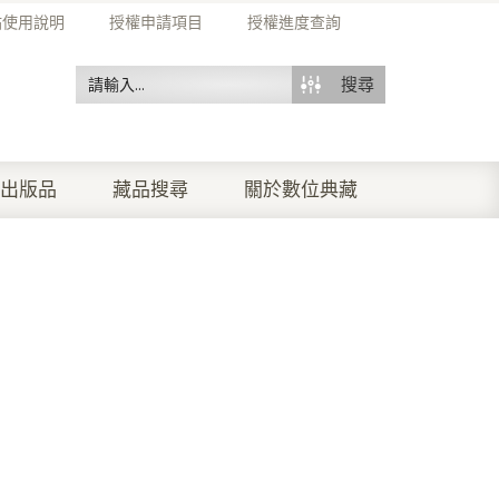
站使用說明
授權申請項目
授權進度查詢
搜尋
出版品
藏品搜尋
關於數位典藏